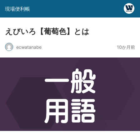
現場便利帳
えびいろ【葡萄色】とは
ecwatanabe
10か月前