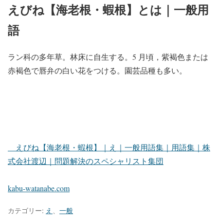
えびね【海老根・蝦根】とは｜一般用
語
ラン科の多年草。林床に自生する。5 月頃，紫褐色または
赤褐色で唇弁の白い花をつける。園芸品種も多い。
えびね【海老根・蝦根】｜え｜一般用語集｜用語集｜株
式会社渡辺｜問題解決のスペシャリスト集団
kabu-watanabe.com
カテゴリー:
え
、
一般