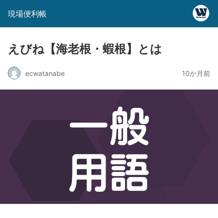
現場便利帳
えびね【海老根・蝦根】とは
ecwatanabe
10か月前