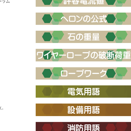
ーラム
火。