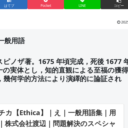
はてブ
Pocket
LINE
コピー
202
｜一般用語
ノザ著。1675 年頃完成，死後 1677 
一の実体とし，知的直観による至福の獲
，幾何学的方法により演繹的に論証され
カ【Ethica】｜え｜一般用語集｜用
｜株式会社渡辺｜問題解決のスペシャ