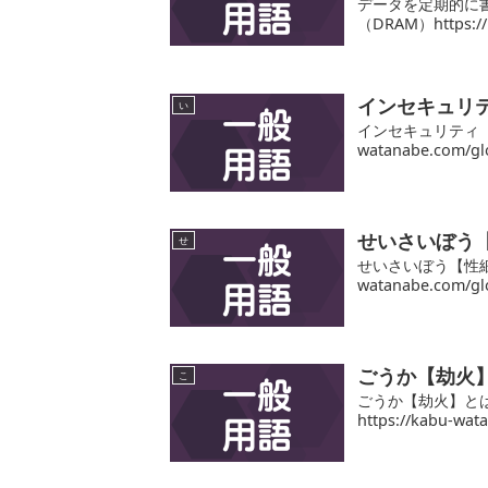
データを定期的に
（DRAM）https://
インセキュリティ
い
インセキュリティ【in
watanabe.com/glo
せいさいぼう
せ
せいさいぼう【性細胞
watanabe.com/glo
ごうか【劫火
こ
ごうか【劫火】と
https://kabu-wat