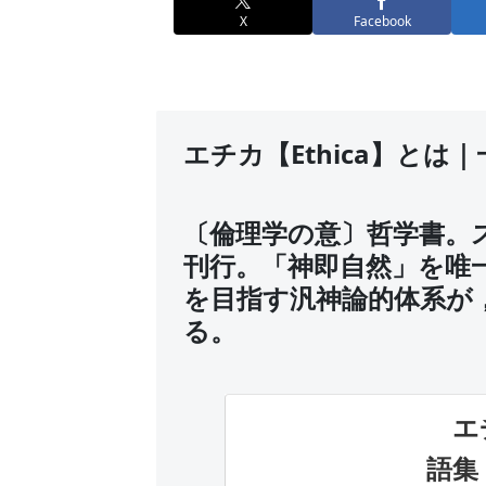
X
Facebook
エチカ【Ethica】とは
〔倫理学の意〕哲学書。スピ
刊行。「神即自然」を唯
を目指す汎神論的体系が
る。
エチ
語集