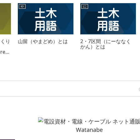
や
に
ょくり
山留（やまどめ）とは
2・7区間（にーななく
）
かん）とは
rrent