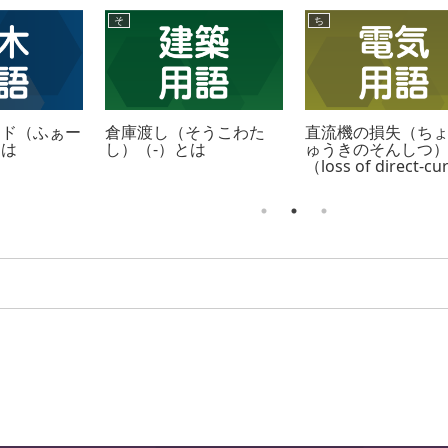
そ
ち
ンド（ふぁー
倉庫渡し（そうこわた
直流機の損失（ち
とは
し）（-）とは
ゅうきのそんしつ
（loss of direct-cu
machine）とは