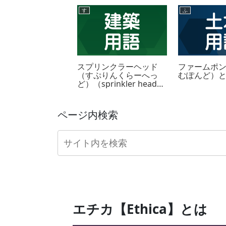
す
ふ
（こうかん）とは
スプリンクラーヘッド
ファームポ
（すぷりんくらーへっ
むぽんど）
ど）（sprinkler head）
とは
ページ内検索
エチカ【Ethica】とは