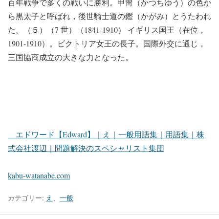
百年戦争で多くの戦いに勝利。甲冑（かつちゆう）の色か
ら黒太子と呼ばれ，後世騎士道の鑑（かがみ）とうたわれ
た。（５）（7 世）（1841-1910） イギリス国王（在位，
1901-1910）。ビクトリア女王の長子。国際外交に通じ，
三国協商成立の大きな力となった。
エドワード【Edward】｜え｜一般用語集｜用語集｜株
式会社渡辺｜問題解決のスペシャリスト集団
kabu-watanabe.com
カテゴリー:
え
、
一般