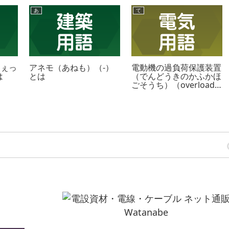
あ
て
じぇっ
アネモ（あねも）（-）
電動機の過負荷保護装置
は
とは
（でんどうきのかふかほ
ごそうち）（overload
protective divice of
motor）とは