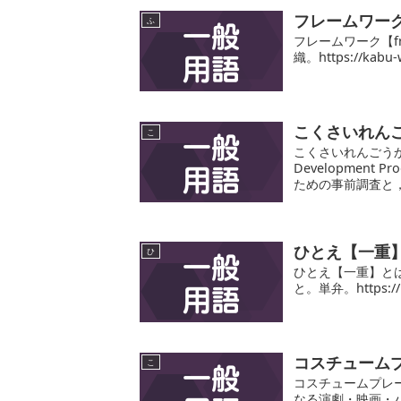
フレームワーク【
ふ
フレームワーク【f
織。https://kabu-
こくさいれん
こ
こくさいれんごうか
Developmen
ための事前調査と
ひとえ【一重
ひ
ひとえ【一重】と
と。単弁。https://ka
コスチュームプレ
こ
コスチュームプレー
なる演劇・映画・バレ