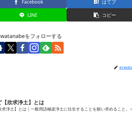
Facebook
はてブ
LINE
コピー
cwatanabeをフォローする
ecwat
ど【欣求浄土】とは
欣求浄土】とは｜一般用語極楽浄土に往生することを願い求めること。
）