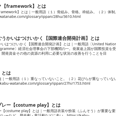
framework】とは
ramework】とは｜一般用語（１）骨組み。骨格。枠組み。（２）体制
watanabe.com/glossary/ippan/28hu/3610.html
ごうかいはつけいかく【国際連合開発計画】とは
いはつけいかく【国際連合開発計画】とは｜一般用語〔United Nation
t Programme〕経済社会理事会の下部機関の一。発展途上国が国際投資を
，開発資金その他の資源の利用に必要な状況の改善を行うことを目
】とは
は｜一般用語（１）重なっていないこと。（２）花びらが重なっていな
bu-watanabe.com/glossary/ippan/27hi/1753.html
ー【costume play】とは
【costume play】とは｜一般用語衣装や扮装（ふんそう）が重要な
ーなど。歴史劇・童話劇などに多い。https://kabu-