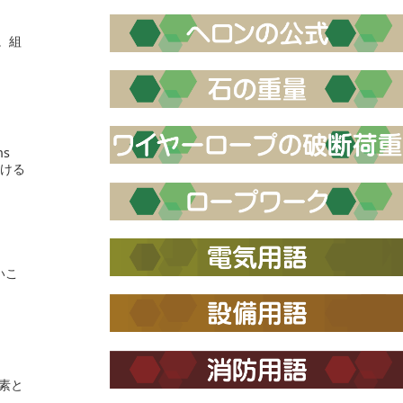
。組
s
受ける
いこ
要素と