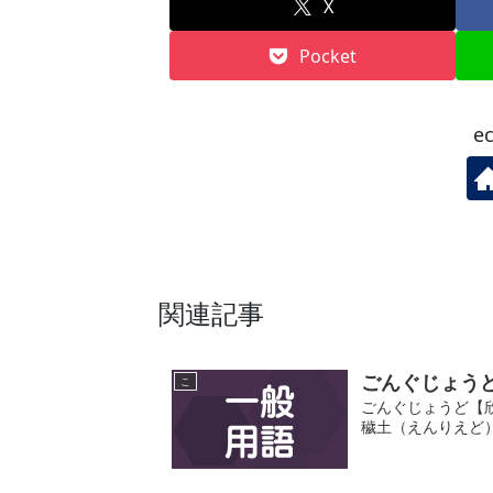
X
Pocket
e
関連記事
ごんぐじょう
こ
ごんぐじょうど【
穢土（えんりえど