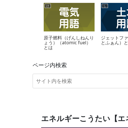
け
し
ット溶接（すろっと
原子燃料（げんしねんり
ジェットフ
せつ）とは
ょう）（atomic fuel）
とふぁん）
とは
ページ内検索
エネルギーこうたい【エ