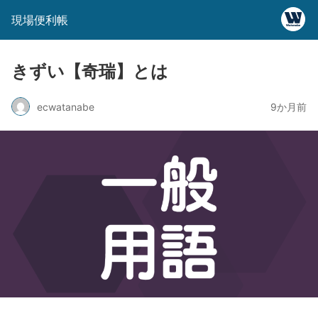
現場便利帳
きずい【奇瑞】とは
ecwatanabe
9か月前