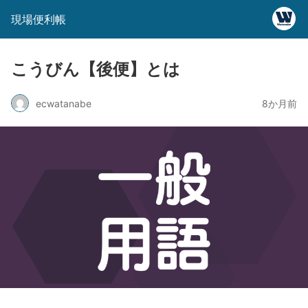
現場便利帳
こうびん【後便】とは
ecwatanabe
8か月前