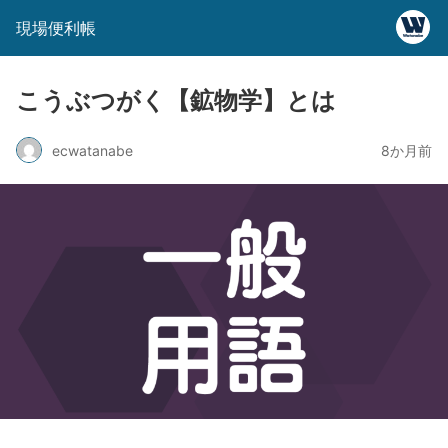
現場便利帳
こうぶつがく【鉱物学】とは
ecwatanabe
8か月前