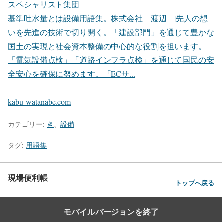
スペシャリスト集団
基準吐水量とは設備用語集。株式会社 渡辺 |先人の想
いを先進の技術で切り開く。「建設部門」を通じて豊かな
国土の実現と社会資本整備の中心的な役割を担います。
「電気設備点検」「道路インフラ点検」を通じて国民の安
全安心を確保に努めます。「ECサ...
kabu-watanabe.com
カテゴリー:
き
、
設備
タグ:
用語集
現場便利帳
トップへ戻る
モバイルバージョンを終了