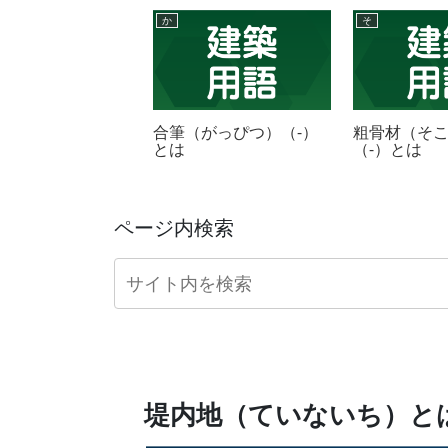
か
そ
ッチパン（きゃっち
合筆（がっぴつ）（-）
粗骨材（そ
（-）とは
とは
（-）とは
ページ内検索
堤内地（ていないち）と