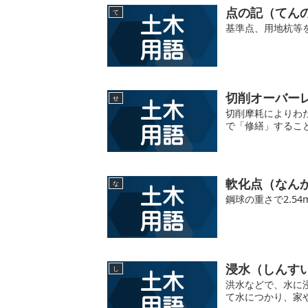
点の記（てん
て
基準点、用地杭等
切削オーバー
せ
切削摩耗によりわ
で「修繕」するこ
軟化点（なん
な
鋼球の重さで2.5
浸水（しんす
し
洪水などで、水に
て水につかり、家