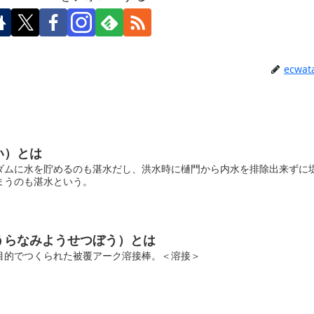
ecwat
い）とは
ダムに水を貯めるのも湛水だし、洪水時に樋門から内水を排除出来ずに
まうのも湛水という。
うらなみようせつぼう）とは
目的でつくられた被覆アーク溶接棒。＜溶接＞