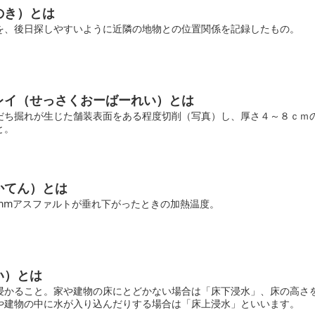
のき）とは
を、後日探しやすいように近隣の地物との位置関係を記録したもの。
レイ（せっさくおーばーれい）とは
だち掘れが生じた舗装表面をある程度切削（写真）し、厚さ４～８ｃｍ
と。
かてん）とは
4mmアスファルトが垂れ下がったときの加熱温度。
い）とは
浸かること。家や建物の床にとどかない場合は「床下浸水」、床の高さ
や建物の中に水が入り込んだりする場合は「床上浸水」といいます。