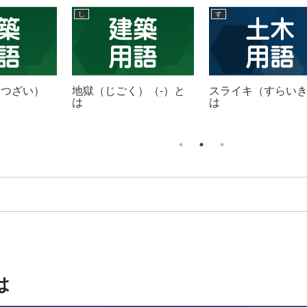
し
す
こつざい）
地獄（じごく）（-）と
スライキ（すらい
は
は
は