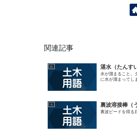
関連記事
湛水（たんす
た
水が溜まること。
に水が溜まってし
裏波溶接棒（
う
裏波ビードを得る