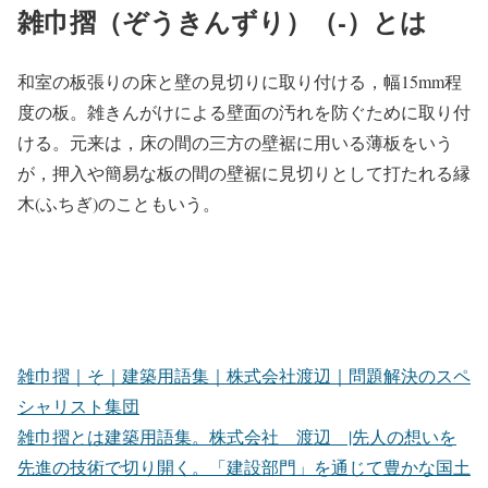
雑巾摺（ぞうきんずり）（-）とは
和室の板張りの床と壁の見切りに取り付ける，幅15mm程
度の板。雑きんがけによる壁面の汚れを防ぐために取り付
ける。元来は，床の間の三方の壁裾に用いる薄板をいう
が，押入や簡易な板の間の壁裾に見切りとして打たれる縁
木(ふちぎ)のこともいう。
雑巾摺｜そ｜建築用語集｜株式会社渡辺｜問題解決のスペ
シャリスト集団
雑巾摺とは建築用語集。株式会社 渡辺 |先人の想いを
先進の技術で切り開く。「建設部門」を通じて豊かな国土