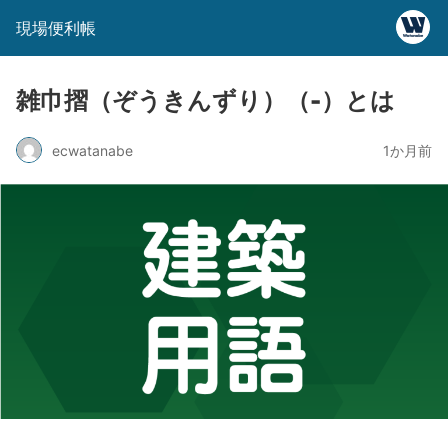
現場便利帳
雑巾摺（ぞうきんずり）（-）とは
ecwatanabe
1か月前