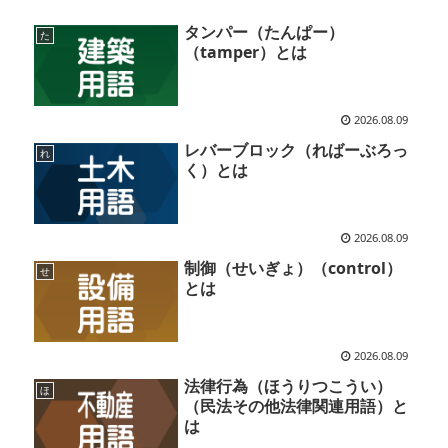
タンパー（たんぱー）
た
（tamper）とは
2026.08.09
レバーブロック（ればーぶろっ
れ
く）とは
2026.08.09
制御（せいぎょ）（control）
せ
とは
2026.08.09
法律行為（ほうりつこうい）
ほ
（民法その他法律関連用語）と
は