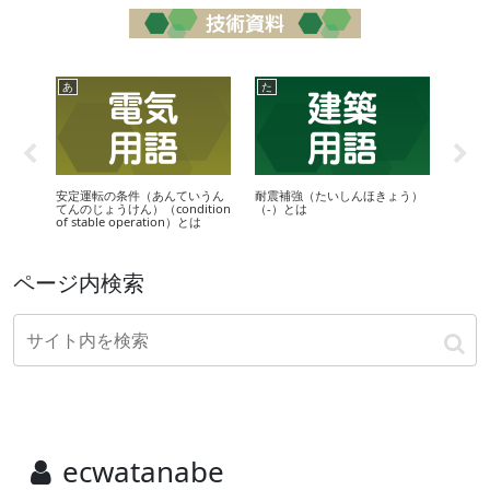
あ
た
ひ
んせ
安定運転の条件（あんていうん
耐震補強（たいしんほきょう）
歪み取
は
てんのじょうけん）（condition
（-）とは
of stable operation）とは
ページ内検索
ecwatanabe