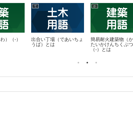
て
か
わ）（-）
出合い丁場（であいちょ
簡易耐火建築物（
うば）とは
たいかけんちくぶ
（-）とは