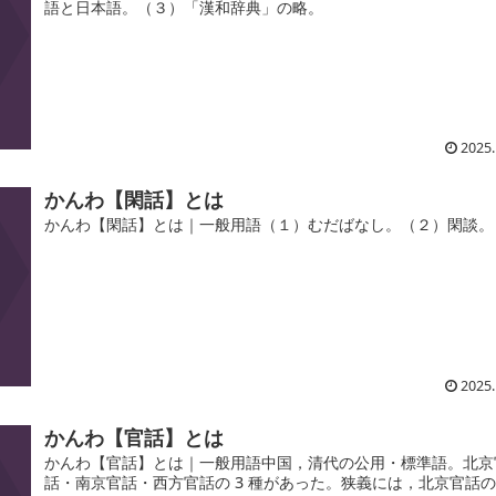
語と日本語。（３）「漢和辞典」の略。
2025.
かんわ【閑話】とは
かんわ【閑話】とは｜一般用語（１）むだばなし。（２）閑談。
2025.
かんわ【官話】とは
かんわ【官話】とは｜一般用語中国，清代の公用・標準語。北京
話・南京官話・西方官話の 3 種があった。狭義には，北京官話