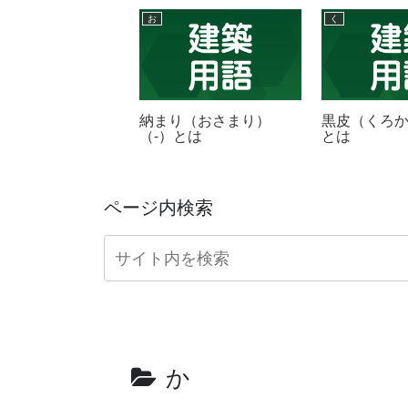
お
く
管理（しざいかん
納まり（おさまり）
黒皮（くろか
-）とは
（-）とは
とは
ページ内検索
か