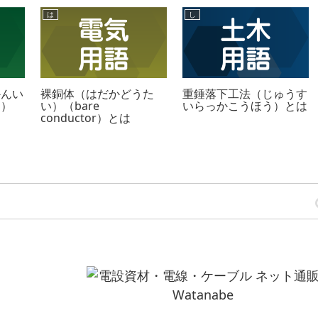
は
し
かんい
裸銅体（はだかどうた
重錘落下工法（じゅうす
つ）
い）（bare
いらっかこうほう）とは
conductor）とは