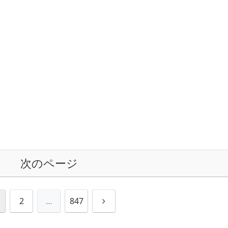
次のページ
次
2
…
847
へ