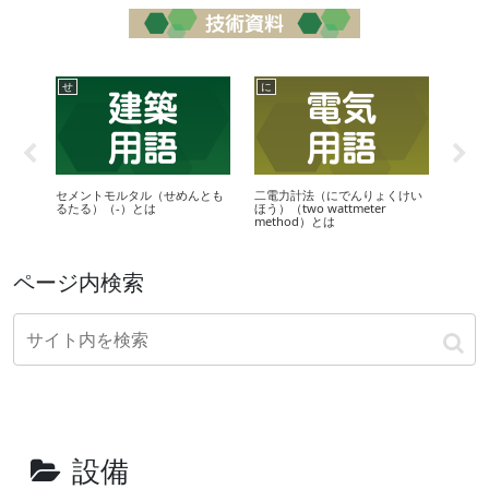
せ
に
こ
て）と
セメントモルタル（せめんとも
二電力計法（にでんりょくけい
光束発
るたる）（-）とは
ほう）（two wattmeter
ど）（l
method）とは
は
ページ内検索
設備