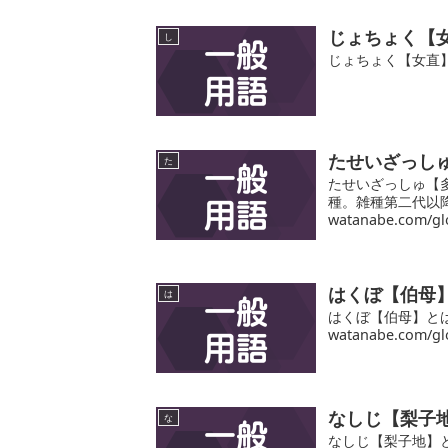
じょちょく【
し
じょちょく【女直
たせいざっし
た
たせいざっしゅ【
種。雑種第二代以降
watanabe.com/glo
はくぼ【伯母
は
はくぼ【伯母】とは｜
watanabe.com/gl
なしじ【梨子
な
なしじ【梨子地】