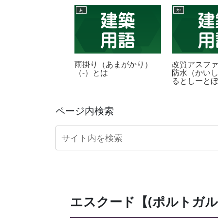
あ
か
トアスファルト（し
雨掛り（あまがかり）
改質アスフ
あすふぁると）
（-）とは
防水（かい
et asphalt）とは
るとしーと
（-）とは
ページ内検索
エスクード【(ポルトガル) 