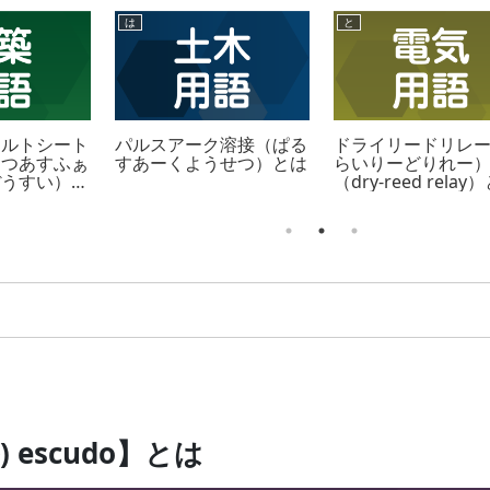
は
と
ァルトシート
パルスアーク溶接（ぱる
ドライリードリレ
しつあすふぁ
すあーくようせつ）とは
らいりーどりれー
ぼうすい）
（dry-reed relay
escudo】とは