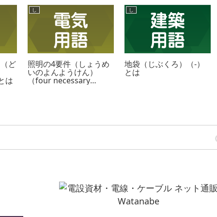
し
し
ー（ど
照明の4要件（しょうめ
地袋（じぶくろ）（-）
）
いのよんようけん）
とは
）とは
（four necessary
conditions of
lighting）とは