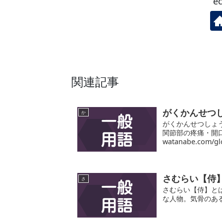
e
関連記事
がくかんせつ
か
がくかんせつしょ
関節部の疼痛・開口時
watanabe.com/gl
さむらい【侍
さ
さむらい【侍】と
な人物。気骨のある人物。ht