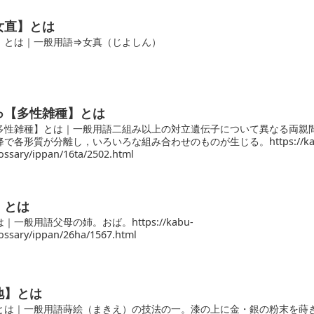
女直】とは
】とは｜一般用語⇒女真（じよしん）
ゅ【多性雑種】とは
多性雑種】とは｜一般用語二組み以上の対立遺伝子について異なる両親
で各形質が分離し，いろいろな組み合わせのものが生じる。https://ka
ssary/ippan/16ta/2502.html
】とは
一般用語父母の姉。おば。https://kabu-
ossary/ippan/26ha/1567.html
地】とは
とは｜一般用語蒔絵（まきえ）の技法の一。漆の上に金・銀の粉末を蒔