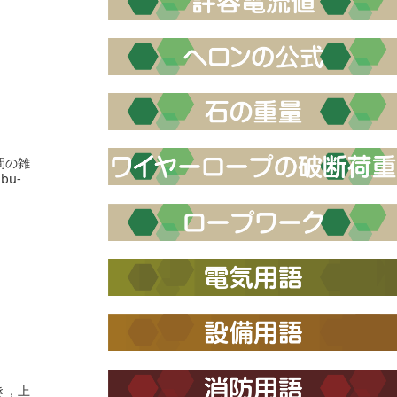
間の雑
bu-
き，上