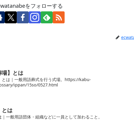
cwatanabeをフォローする
ecwat
葬場】とは
は｜一般用語葬式を行う式場。https://kabu-
ossary/ippan/15so/0527.html
】とは
は｜一般用語団体・組織などに一員として加わること。