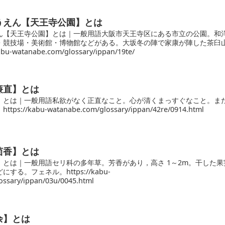
うえん【天王寺公園】とは
ん【天王寺公園】とは｜一般用語大阪市天王寺区にある市立の公園。和
・競技場・美術館・博物館などがある。大坂冬の陣で家康が陣した茶臼
u-watanabe.com/glossary/ippan/19te/
廉直】とは
】とは｜一般用語私欲がなく正直なこと。心が清くまっすぐなこと。ま
://kabu-watanabe.com/glossary/ippan/42re/0914.html
茴香】とは
】とは｜一般用語セリ科の多年草。芳香があり，高さ 1～2m。干した果
する。フェネル。https://kabu-
ossary/ippan/03u/0045.html
余】とは