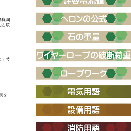
洋庭園
山古墳
た，そ
実を