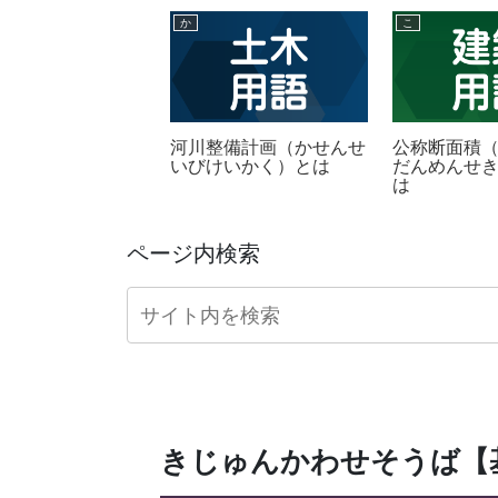
か
こ
ロック（えるがた
河川整備計画（かせんせ
公称断面積
っく）とは
いびけいかく）とは
だんめんせき
は
ページ内検索
きじゅんかわせそうば【