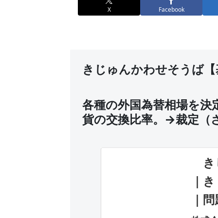
X
Facebook
きじゅんかわせそうば【
各種の外国為替相場を決
貨の交換比率。→裁定（
きじ
｜き
｜問