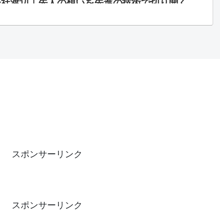
会社渡辺｜先人の想いを先進の技術で切り開く。
設部門」を通じて豊かな国土の実現と社会資本整
心的な役割を担います。 「電気設備点検」「道
ンフラ点検」を通じて国民の安全安心を確保に努
。「ECサイト部門」を通じて皆様がより良...
スポンサーリンク
スポンサーリンク