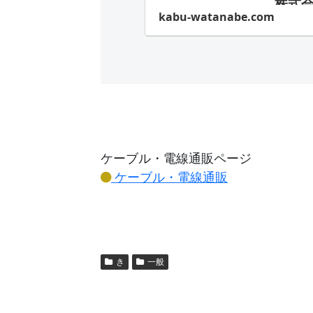
株式
kabu-watanabe.com
「建
備の中
路イ
めます
ケーブル・電線通販ページ
ケーブル・電線通販
き
一般