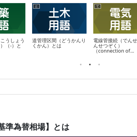
と
て
（こうしょう
道管理区間（どうかんり
電線管接続（でん
）（-）と
くかん）とは
んせつぞく）
（connection of
conduit tube）と
基準為替相場】とは