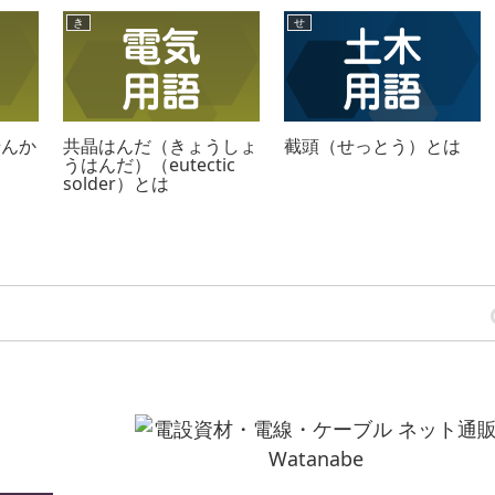
き
せ
せんか
共晶はんだ（きょうしょ
截頭（せっとう）とは
うはんだ）（eutectic
solder）とは
は