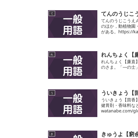
てんのうじこ
て
てんのうじこうえ
のほか，動植物園
がある。https://kab
れんちょく【
れ
れんちょく【廉直
のさま。「―の士」https
ういきょう【
う
ういきょう【茴香
健胃剤・香味料などに
watanabe.com/gl
きゅうよ【窮
き