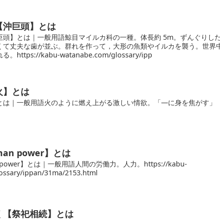
【沖巨頭】とは
巨頭】とは｜一般用語鯨目マイルカ科の一種。体長約 5m。ずんぐりし
くて丈夫な歯が並ぶ。群れを作って，大形の魚類やイルカを襲う。世界
tps://kabu-watanabe.com/glossary/ipp
火】とは
とは｜一般用語火のように燃え上がる激しい情欲。「―に身を焦がす」
n power】とは
power】とは｜一般用語人間の労働力。人力。https://kabu-
ossary/ippan/31ma/2153.html
く【祭祀相続】とは