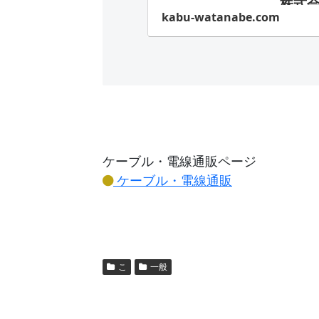
株式
kabu-watanabe.com
「建
備の中
路イ
めます
ケーブル・電線通販ページ
ケーブル・電線通販
こ
一般