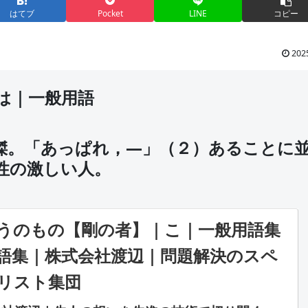
はてブ
Pocket
LINE
コピー
202
は｜一般用語
傑。「あっぱれ，―」（２）あることに
性の激しい人。
のもの【剛の者】｜こ｜一般用語集
語集｜株式会社渡辺｜問題解決のスペ
リスト集団