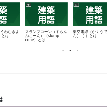
す
か
（うわむきよ
スランプコーン（すらん
架空電線（かくう
）とは
ぷこーん）（slump
ん）（-）とは
cone）とは
は