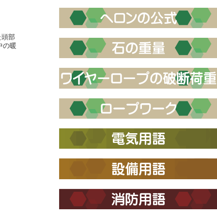
た頭部
中の暖