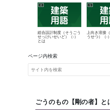
そ
う
かんぷ）（-）と
総合設計制度（そうごう
上向き溶接
せっけいせいど）（-）
うせつ）（-
とは
ページ内検索
ごうのもの【剛の者】と