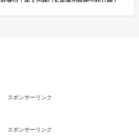
会社渡辺｜先人の想いを先進の技術で切り開く。
設部門」を通じて豊かな国土の実現と社会資本整
心的な役割を担います。 「電気設備点検」「道
ンフラ点検」を通じて国民の安全安心を確保に努
。「ECサイト部門」を通じて皆様がより良...
スポンサーリンク
スポンサーリンク