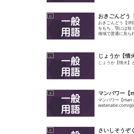
おきごんどう
お
おきごんどう【沖
をもち，顎には短
海域で普通に見られる。ht
じょうか【情
し
じょうか【情火】
マンパワー【ma
ま
マンパワー【man 
watanabe.com/gl
さいしそうぞ
さ