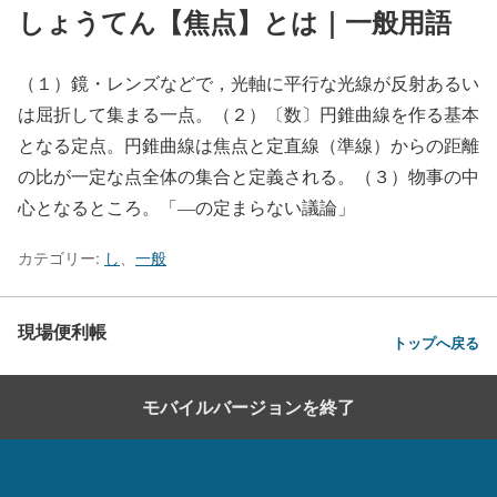
しょうてん【焦点】とは｜一般用語
（１）鏡・レンズなどで，光軸に平行な光線が反射あるい
は屈折して集まる一点。（２）〔数〕円錐曲線を作る基本
となる定点。円錐曲線は焦点と定直線（準線）からの距離
の比が一定な点全体の集合と定義される。（３）物事の中
心となるところ。「―の定まらない議論」
カテゴリー:
し
、
一般
現場便利帳
トップへ戻る
モバイルバージョンを終了