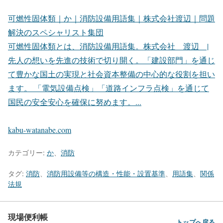
可燃性固体類｜か｜消防設備用語集｜株式会社渡辺｜問題
解決のスペシャリスト集団
可燃性固体類とは、消防設備用語集。株式会社 渡辺 |
先人の想いを先進の技術で切り開く。「建設部門」を通じ
て豊かな国土の実現と社会資本整備の中心的な役割を担い
ます。 「電気設備点検」「道路インフラ点検」を通じて
国民の安全安心を確保に努めます。...
kabu-watanabe.com
カテゴリー:
か
、
消防
タグ:
消防
、
消防用設備等の構造・性能・設置基準
、
用語集
、
関係
法規
現場便利帳
トップへ戻る