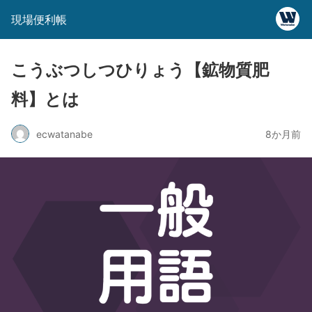
現場便利帳
こうぶつしつひりょう【鉱物質肥
料】とは
ecwatanabe
8か月前